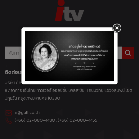
บริษัท ไอทีวี จำกัด (มหาชน)
ติดต่อเรา
บริษัท กัลฟ์ ดีเวลลอปเมนท์ จำกัด (มหาชน)
87 อาคาร เอ็มไทย ทาวเวอร์ ออลซีซั่น เพลส ชั้น 11 ถนนวิทยุ แขวงลุมพินี เขต
ปทุมวัน กรุงเทพมหานคร 10330
ir@gulf.co.th
(+66) 02-080-4488
, (+66)
02-080-4455