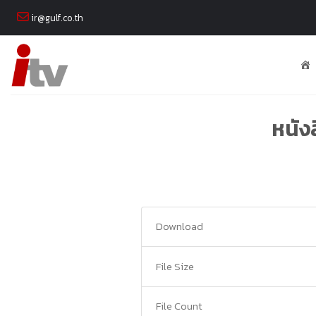
Skip
ir@gulf.co.th
to
content
หนัง
Download
File Size
File Count