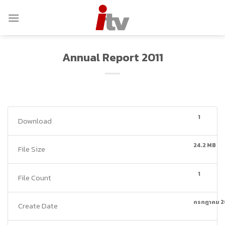
Skip
to
content
Annual Report 2011
1
Download
24.2 MB
File Size
1
File Count
กรกฎาคม 2
Create Date