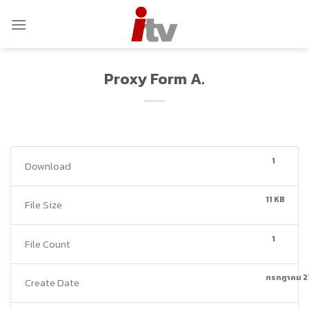
Skip
to
content
Proxy Form A.
1
Download
11 KB
File Size
1
File Count
กรกฎาคม 2
Create Date