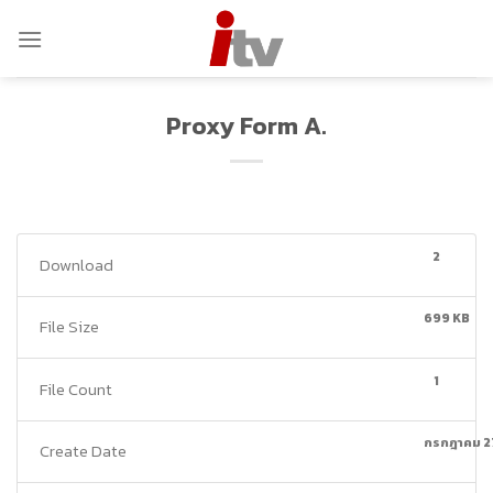
Skip
to
content
Proxy Form A.
2
Download
699 KB
File Size
1
File Count
กรกฎาคม 2
Create Date