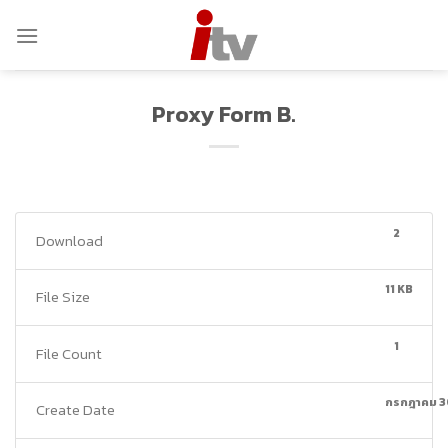
Skip
to
content
Proxy Form B.
2
Download
11 KB
File Size
1
File Count
กรกฎาคม 3
Create Date