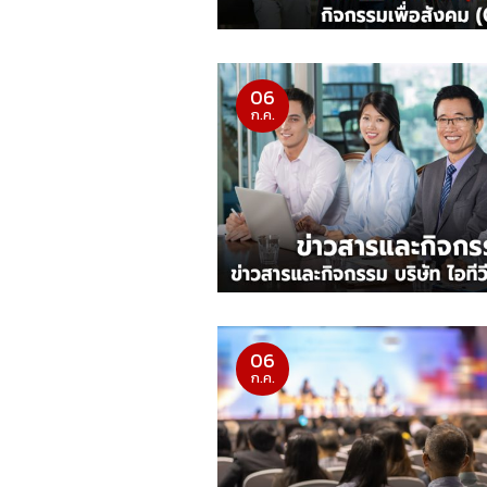
06
ก.ค.
06
ก.ค.