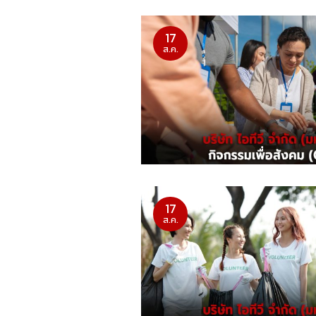
17
ส.ค.
17
ส.ค.