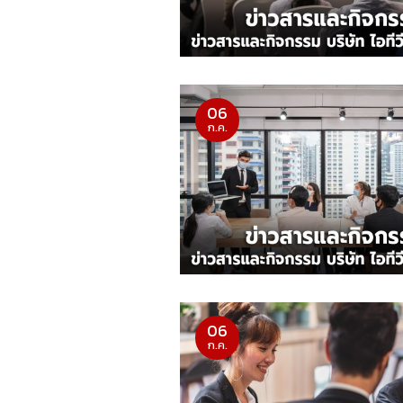
06
ก.ค.
06
ก.ค.