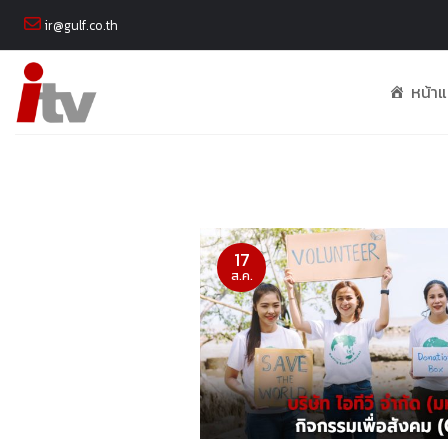
Skip
ir@gulf.co.th
to
content
หน้า
17
ส.ค.