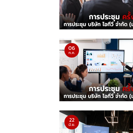
06
ก.ค.
22
มิ.ย.